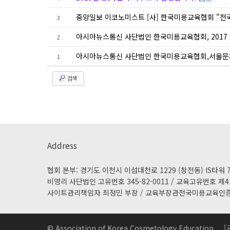
중앙일보 이코노미스트 [사] 한국미용교육협회 "전국 
3
아시아뉴스통신 사단법인 한국미용교육협회, 2017 
2
아시아뉴스통신 사단법인 한국미용교육협회,서울문
1
검색
Address
협회 본부: 경기도 이천시 이섭대천로 1229 (창전동) IS타워 7
비영리 사단법인 고유번호 345-82-0011 / 교육고유번호 제41-
사이트관리책임자 최정민 부장 / 교육부장관전국미용교육인
© Association of Korea Cosmetology Education.
[