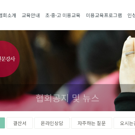
협회소개
교육안내
초·중·고 미용교육
미용교육프로그램
인
협회공지 및 뉴스
결산서
온라인상담
자주하는 질문
오시는