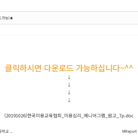
드가능)★
클릭하시면 다운로드 가능하십니다~^^
↓
↓
↓
↓
(20191026)한국미용교육협회_미용심리_에니어그램_원고_7p.doc
교 ...
MRepor