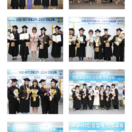
1165
352
355
395