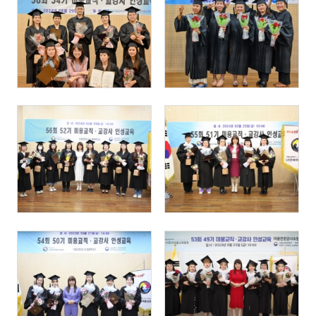
87
76
3791
728
646
378