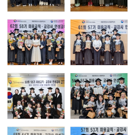
100
99
86
105