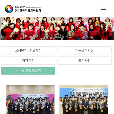
Sketchbook5, 스케치북5
Sketchbook5, 스케치북5
기수별 졸업생사진
교직단체, 수료사진
미용교직사진
자격검정
출강사진
기수별 졸업생사진
900
104