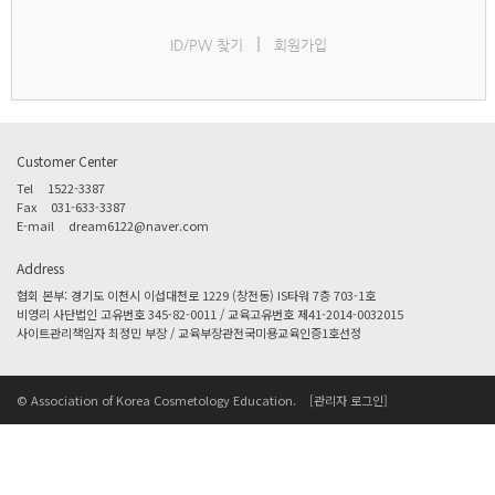
|
ID/PW 찾기
회원가입
Customer Center
Tel
1522-3387
Fax
031-633-3387
E-mail
dream6122@naver.com
Address
협회 본부: 경기도 이천시 이섭대천로 1229 (창전동) IS타워 7층 703-1호
비영리 사단법인 고유번호 345-82-0011 / 교육고유번호 제41-2014-0032015
사이트관리책임자 최정민 부장 / 교육부장관전국미용교육인증1호선정
© Association of Korea Cosmetology Education.
[관리자 로그인]